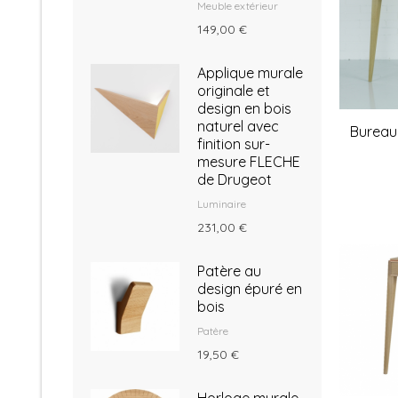
Meuble extérieur
149,00 €
Applique murale
originale et
design en bois
naturel avec
Bureau
finition sur-
mesure FLECHE
de Drugeot
Luminaire
231,00 €
Patère au
design épuré en
bois
Patère
19,50 €