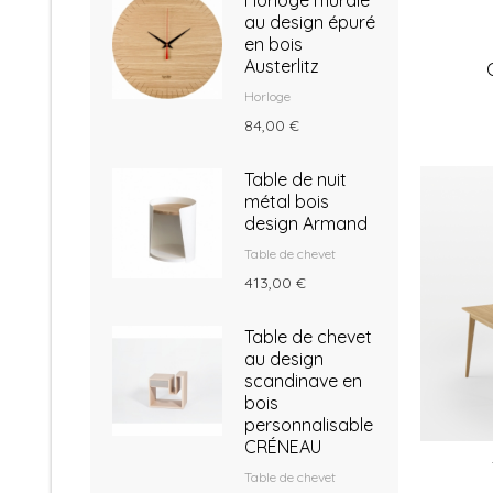
Horloge murale
au design épuré
en bois
Austerlitz
Horloge
84,00 €
Table de nuit
métal bois
design Armand
Table de chevet
413,00 €
Table de chevet
au design
scandinave en
bois
personnalisable
CRÉNEAU
Table de chevet