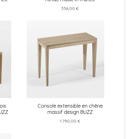
336,00 €
ois
Console extensible en chêne
BUZZ
massif design BUZZ
1 790,00 €