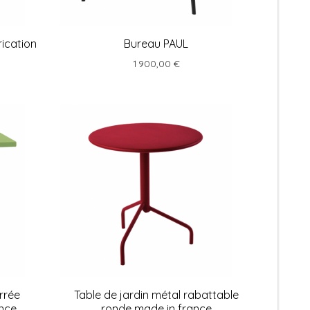
rication
Bureau PAUL
1 900,00 €
rrée
Table de jardin métal rabattable
ance
ronde made in france