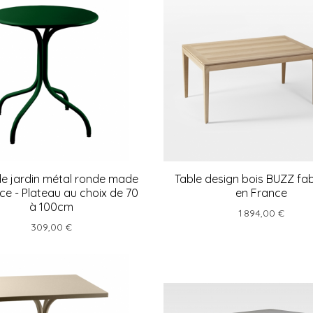
de jardin métal ronde made
Table design bois BUZZ fa
nce - Plateau au choix de 70
en France
à 100cm
1 894,00 €
309,00 €