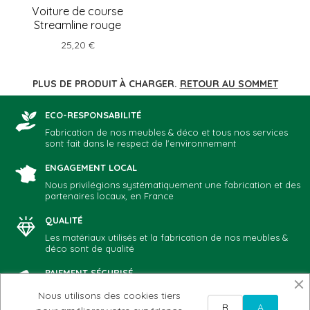
Voiture de course
Streamline rouge
25,20 €
PLUS DE PRODUIT À CHARGER.
RETOUR AU SOMMET
ECO-RESPONSABILITÉ
Fabrication de nos meubles & déco et tous nos services
sont fait dans le respect de l'environnement
ENGAGEMENT LOCAL
Nous privilégions systématiquement une fabrication et des
partenaires locaux, en France
QUALITÉ
Les matériaux utilisés et la fabrication de nos meubles &
déco sont de qualité
PAIEMENT SÉCURISÉ
Vous choisissez votre mode de paiement préféré: CB,
Nous utilisons des cookies tiers
Paypal, chèque, virement
R
A