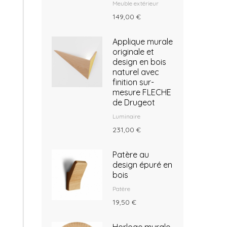
Meuble extérieur
149,00 €
Applique murale
originale et
design en bois
naturel avec
finition sur-
mesure FLECHE
de Drugeot
Luminaire
231,00 €
Patère au
design épuré en
bois
Patère
19,50 €