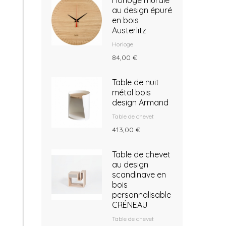
Horloge murale
au design épuré
en bois
Austerlitz
Horloge
84,00 €
Table de nuit
métal bois
design Armand
Table de chevet
413,00 €
Table de chevet
au design
scandinave en
bois
personnalisable
CRÉNEAU
Table de chevet