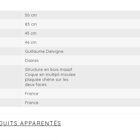
50 cm
83 cm
45 cm
46 cm
Guillaume Delvigne
Dasras
Structure en bois massif.
Coque en multipli moulée
plaquée chêne sur les
deux faces.
France
France
DUITS APPARENTÉS
le premier à rédiger votre avis!