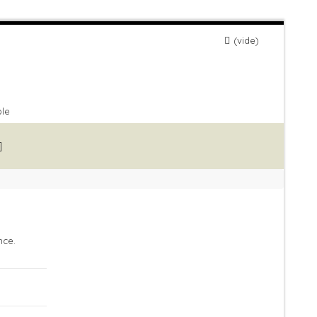
vide
ble
nce.