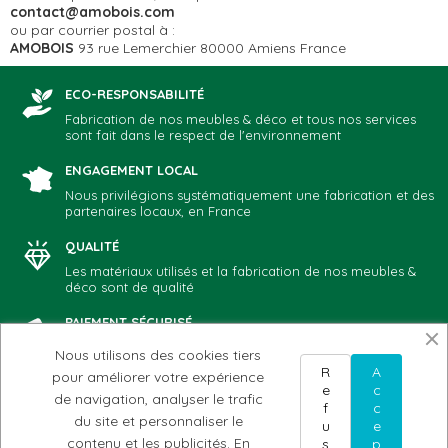
contact@amobois.com
ou par courrier postal à :
AMOBOIS
93 rue Lemerchier 80000 Amiens France
ECO-RESPONSABILITÉ
Fabrication de nos meubles & déco et tous nos services
sont fait dans le respect de l'environnement
ENGAGEMENT LOCAL
Nous privilégions systématiquement une fabrication et des
partenaires locaux, en France
QUALITÉ
Les matériaux utilisés et la fabrication de nos meubles &
déco sont de qualité
PAIEMENT SÉCURISÉ
Vous choisissez votre mode de paiement préféré: CB,
Nous utilisons des cookies tiers
Paypal, chèque, virement
R
A
pour améliorer votre expérience
e
c
de navigation, analyser le trafic
f
c
du site et personnaliser le
u
e
NOTRE ADN
AIDE & CONTACT
MON COMPTE
contenu et les publicités.
En
s
p