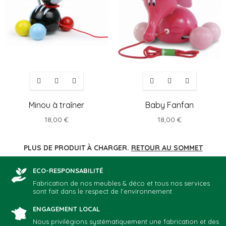
Minou à traîner
Baby Fanfan
18,00 €
18,00 €
PLUS DE PRODUIT À CHARGER.
RETOUR AU SOMMET
ECO-RESPONSABILITÉ
Fabrication de nos meubles & déco et tous nos services
sont fait dans le respect de l'environnement
ENGAGEMENT LOCAL
Nous privilégions systématiquement une fabrication et des