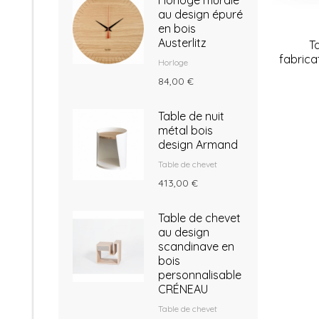
Horloge murale
au design épuré
en bois
Austerlitz
T
fabrica
Horloge
84,00 €
Table de nuit
métal bois
design Armand
Table de chevet
413,00 €
Table de chevet
au design
scandinave en
bois
personnalisable
CRÉNEAU
Table de chevet