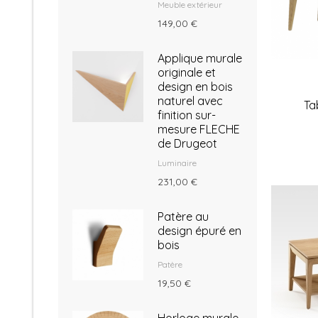
Meuble extérieur
149,00 €
Applique murale
originale et
design en bois
naturel avec
Ta
finition sur-
mesure FLECHE
de Drugeot
Luminaire
231,00 €
Patère au
design épuré en
bois
Patère
19,50 €