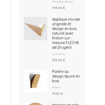
Meuble extérieur
149,00 €
Applique murale
originale et
design en bois
naturel avec
finition sur-
mesure FLECHE
de Drugeot
Luminaire
231,00 €
Patère au
design épuré en
bois
Patère
19,50 €