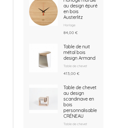
Horloge murale
au design épuré
en bois
Austerlitz
Horloge
84,00 €
Table de nuit
métal bois
design Armand
Table de chevet
413,00 €
Table de chevet
au design
scandinave en
bois
personnalisable
CRÉNEAU
Table de chevet