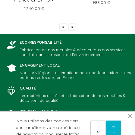
988,00 €
1 340,00 €
ECO-RESPONSABILITÉ
Fabrication de nos meubles & déco et tous nos services
sont fait dans le respect de l'environnement
ENGAGEMENT LOCAL
Nous privilégions systématiquement une fabrication et des
partenaires locaux, en France
QUALITÉ
Les matériaux utilisés et la fabrication de nos meubles &
déco sont de qualité
PAIEMENT SÉCURISÉ
Vous choisissez votre mode de paiement préféré: CB,
Nous utilisons des cookies tiers
Paypal, chèque, virement
R
A
pour améliorer votre expérience
e
c
de navigation, analyser le trafic