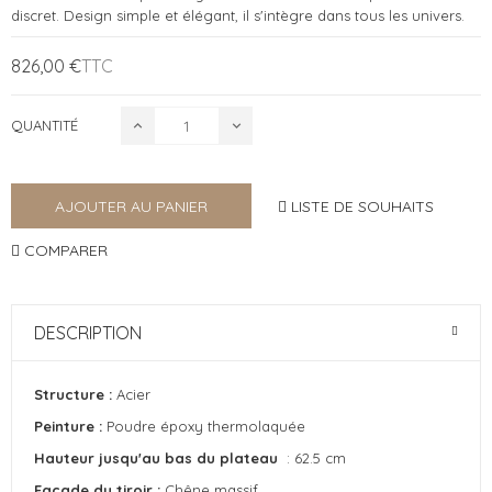
discret. Design simple et élégant, il s'intègre dans tous les univers.
826,00 €
TTC
QUANTITÉ
LISTE DE SOUHAITS
AJOUTER AU PANIER
COMPARER
DESCRIPTION
Structure :
Acier
Peinture :
Poudre époxy thermolaquée
Hauteur jusqu'au bas du plateau
: 62.5 cm
Façade du tiroir :
Chêne massif