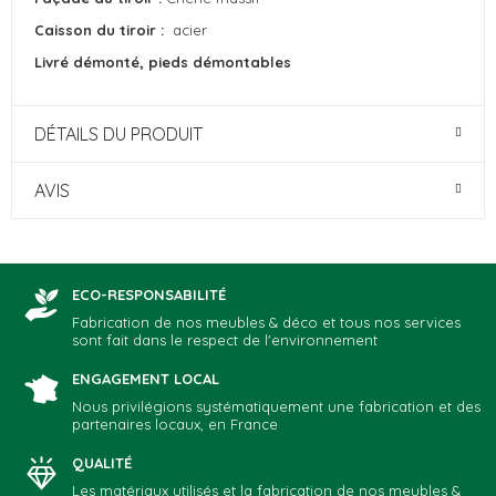
Caisson du tiroir :
acier
Livré démonté, pieds démontables
DÉTAILS DU PRODUIT
AVIS
ECO-RESPONSABILITÉ
Fabrication de nos meubles & déco et tous nos services
sont fait dans le respect de l'environnement
ENGAGEMENT LOCAL
Nous privilégions systématiquement une fabrication et des
partenaires locaux, en France
QUALITÉ
Les matériaux utilisés et la fabrication de nos meubles &