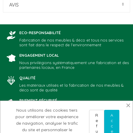
AVIS
ECO-RESPONSABILITÉ
Fabrication de nos meubles & déco et tous nos services
sont fait dans le respect de l'environnement
ENGAGEMENT LOCAL
Nous privilégions systématiquement une fabrication et des
partenaires locaux, en France
QUALITÉ
Les matériaux utilisés et la fabrication de nos meubles &
déco sont de qualité
PAIEMENT SÉCURISÉ
Vous choisissez votre mode de paiement préféré: CB,
Nous utilisons des cookies tiers
Paypal, chèque, virement
R
A
pour améliorer votre expérience
e
c
de navigation, analyser le trafic
f
c
du site et personnaliser le
u
e
NOTRE ADN
AIDE & CONTACT
MON COMPTE