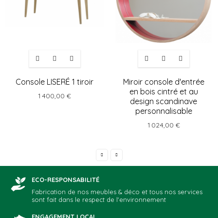
Console LISERÉ 1 tiroir
Miroir console d'entrée
en bois cintré et au
1 400,00 €
design scandinave
personnalisable
1 024,00 €
ECO-RESPONSABILITÉ
Fabrication de nos meubles & déco et tous nos services
sont fait dans le respect de l'environnement
ENGAGEMENT LOCAL