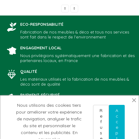
ECO-RESPONSABILITÉ
Fabrication de nos meubles & déco et tous nos services
sont fait dans le respect de l'environnement
ENGAGEMENT LOCAL
Nous privilégions systématiquement une fabrication et des
partenaires locaux, en France
QUALITÉ
Les matériaux utilisés et la fabrication de nos meubles &
déco sont de qualité
PAIEMENT SÉCURISÉ
Vous choisissez votre mode de paiement préféré: CB,
Nous utilisons des cookies tiers
Paypal, chèque, virement
R
A
pour améliorer votre expérience
e
c
de navigation, analyser le trafic
f
c
du site et personnaliser le
u
e
NOTRE ADN
AIDE & CONTACT
MON COMPTE
contenu et les publicités.
En
s
p
Notre histoire
Conditions d'utilisation
Mes commandes
e
t