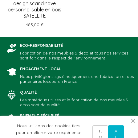
design scandinave
personnalisable en bois
SATELLITE
485,00 €
ECO-RESPONSABILITÉ
Fabrication de nos meubles & déco et tous nos services
sont fait dans le respect de l'environnement
ENGAGEMENT LOCAL
Nous privilégions systématiquement une fabrication et des
partenaires locaux, en France
QUALITÉ
Les matériaux utilisés et la fabrication de nos meubles &
déco sont de qualité
PAIEMENT SÉCURISÉ
Vous choisissez votre mode de paiement préféré: CB,
Nous utilisons des cookies tiers
Paypal, chèque, virement
R
A
pour améliorer votre expérience
e
c