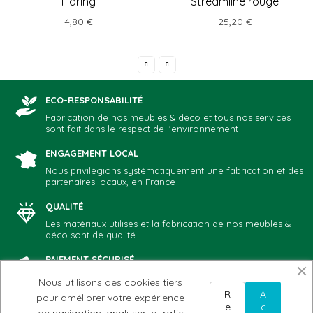
Haring
Streamline rouge
4,80 €
25,20 €
ECO-RESPONSABILITÉ
Fabrication de nos meubles & déco et tous nos services
sont fait dans le respect de l'environnement
ENGAGEMENT LOCAL
Nous privilégions systématiquement une fabrication et des
partenaires locaux, en France
QUALITÉ
Les matériaux utilisés et la fabrication de nos meubles &
déco sont de qualité
PAIEMENT SÉCURISÉ
Vous choisissez votre mode de paiement préféré: CB,
Nous utilisons des cookies tiers
Paypal, chèque, virement
R
A
pour améliorer votre expérience
e
c