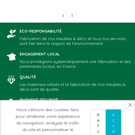
ECO-RESPONSABILITÉ
Fabrication de nos meubles & déco et tous nos services
sont fait dans le respect de l'environnement
ENGAGEMENT LOCAL
Nous privilégions systématiquement une fabrication et des
partenaires locaux, en France
QUALITÉ
Les matériaux utilisés et la fabrication de nos meubles &
déco sont de qualité
PAIEMENT SÉCURISÉ
Vous choisissez votre mode de paiement préféré: CB,
Nous utilisons des cookies tiers
Paypal, chèque, virement
R
A
pour améliorer votre expérience
e
c
de navigation, analyser le trafic
f
c
du site et personnaliser le
u
e
NOTRE ADN
AIDE & CONTACT
MON COMPTE