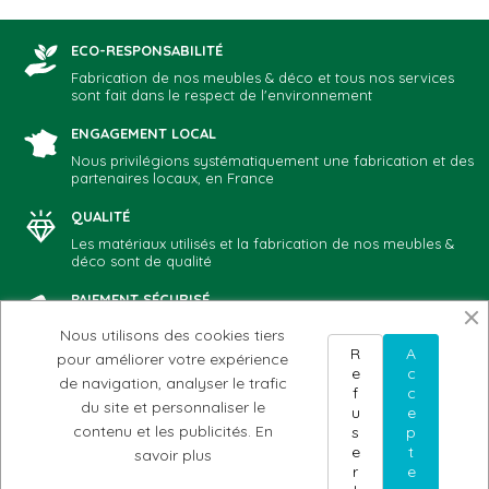
ECO-RESPONSABILITÉ
Fabrication de nos meubles & déco et tous nos services
sont fait dans le respect de l'environnement
ENGAGEMENT LOCAL
Nous privilégions systématiquement une fabrication et des
partenaires locaux, en France
QUALITÉ
Les matériaux utilisés et la fabrication de nos meubles &
déco sont de qualité
PAIEMENT SÉCURISÉ
Vous choisissez votre mode de paiement préféré: CB,
Nous utilisons des cookies tiers
Paypal, chèque, virement
R
A
pour améliorer votre expérience
e
c
de navigation, analyser le trafic
f
c
du site et personnaliser le
u
e
NOTRE ADN
AIDE & CONTACT
MON COMPTE
contenu et les publicités.
En
s
p
Notre histoire
Conditions d'utilisation
Mes commandes
e
t
savoir plus
Nos valeurs
du site
Mes avoirs
r
e
Nos meubles & Déco
Conditions générales
Mes adresses