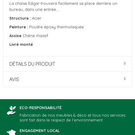
La chaise Edgar trouvera facilement sa place derrière un
bureau, dans une entrée…
Structure :
Acier
Peinture :
Poudre époxy thermolaquée
Assise
Chêne massif
Livré monté
DÉTAILS DU PRODUIT
AVIS
ECO-RESPONSABILITÉ
Fabrication de nos meubles & déco et tous nos services
sont fait dans le respect de l'environnement
ENGAGEMENT LOCAL