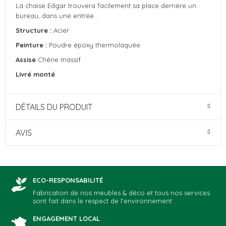
La chaise Edgar trouvera facilement sa place derrière un
bureau, dans une entrée…
Structure :
Acier
Peinture :
Poudre époxy thermolaquée
Assise
Chêne massif
Livré monté
DÉTAILS DU PRODUIT
AVIS
ECO-RESPONSABILITÉ
Fabrication de nos meubles & déco et tous nos services
sont fait dans le respect de l'environnement
ENGAGEMENT LOCAL