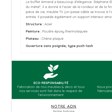
Le buffet Armand a beaucoup d'élégance. Stéphane Eline
du métal", il a donné à l'acier de la rondeur et de la 
pièce de vie, meuble TV (un passe-câble se trouve à l'a
entrée. Il possède également un support intérieur amovib
Structure :
Acier
Peinture :
Poudre époxy thermolaquée
Plateau :
Chêne plaqué
Ouverture sans poignée, type push-lash
Fiche technique
Soyez 
Longueur (cm)
Largeur (cm)
Hauteur (cm)
ECO-RESPONSABILITÉ
Poids (kg)
Fabrication de nos meubles & déco et tous
Nous pri
nos services sont fait dans le respect de
fabricati
Lieu de Fabrication
l'environnement
NOTRE ADN
Notre histoire