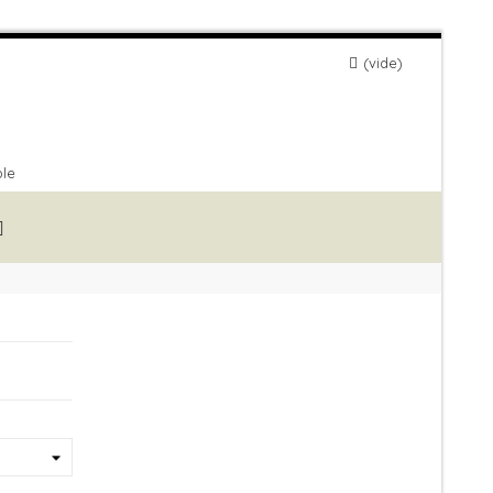
vide
ble