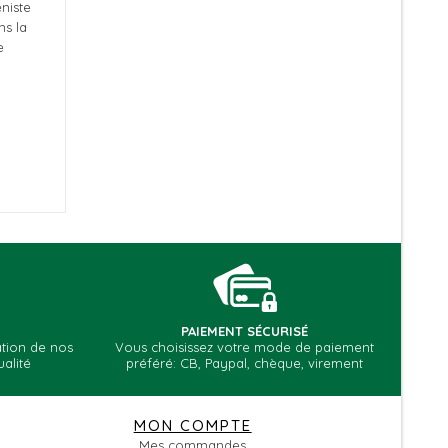
niste
ns la
e
PAIEMENT SÉCURISÉ
cation de nos
Vous choisissez votre mode de paiement
alité
préféré: CB, Paypal, chèque, virement
MON COMPTE
Mes commandes