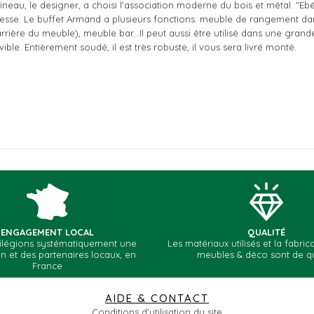
au, le designer, a choisi l'association moderne du bois et métal. "Ebé
finesse. Le buffet Armand a plusieurs fonctions: meuble de rangement da
rrière du meuble), meuble bar...Il peut aussi être utilisé dans une grand
le. Entièrement soudé, il est très robuste, il vous sera livré monté.
le premier à rédiger votre avis!
136
41
80
ENGAGEMENT LOCAL
QUALITÉ
47
vilégions systématiquement une
Les matériaux utilisés et la fabri
on et des partenaires locaux, en
meubles & déco sont de qu
France
France
AIDE & CONTACT
Conditions d'utilisation du site