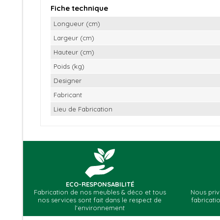
Fiche technique
Longueur (cm)
Largeur (cm)
Hauteur (cm)
Poids (kg)
Designer
Fabricant
Lieu de Fabrication
Soyez 
ECO-RESPONSABILITÉ
Fabrication de nos meubles & déco et tous
Nous pri
nos services sont fait dans le respect de
fabricati
l'environnement