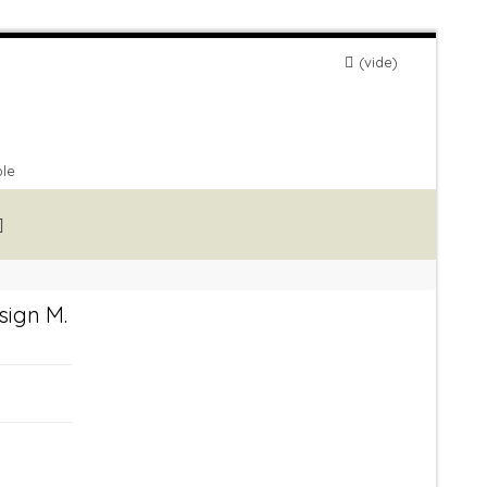
vide
ble
ign M.