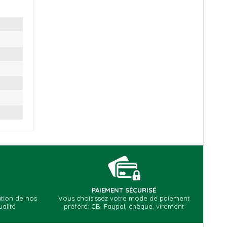
PAIEMENT SÉCURISÉ
cation de nos
Vous choisissez votre mode de paiement
alité
préféré: CB, Paypal, chèque, virement