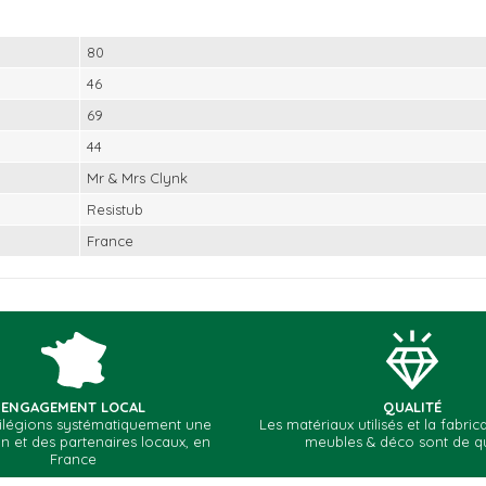
80
46
69
44
Mr & Mrs Clynk
Resistub
France
le premier à rédiger votre avis!
ENGAGEMENT LOCAL
QUALITÉ
vilégions systématiquement une
Les matériaux utilisés et la fabri
on et des partenaires locaux, en
meubles & déco sont de qu
France