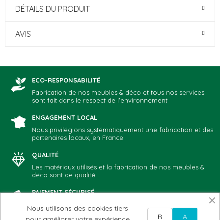
DÉTAILS DU PRODUIT
AVIS
ECO-RESPONSABILITÉ
Fabrication de nos meubles & déco et tous nos services
sont fait dans le respect de l'environnement
ENGAGEMENT LOCAL
Nous privilégions systématiquement une fabrication et des
partenaires locaux, en France
QUALITÉ
Les matériaux utilisés et la fabrication de nos meubles &
déco sont de qualité
PAIEMENT SÉCURISÉ
Vous choisissez votre mode de paiement préféré: CB,
Nous utilisons des cookies tiers
Paypal, chèque, virement
R
A
pour améliorer votre expérience